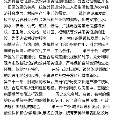
先安排基础设施以及公共服务设施的建设，妥善处理新区开发
与旧区改建的关系，统筹兼顾进城务工人员生活和周边农村经
济社会发展、村民生产与生活的需要。 镇的建设和发展，
应当结合农村经济社会发展和产业结构调整，优先安排供水、
排水、供电、供气、道路、通信、广播电视等基础设施和学
校、卫生院、文化站、幼儿园、福利院等公共服务设施的建
设，为周边农村提供服务。 乡、村庄的建设和发展，应当
因地制宜、节约用地，发挥村民自治组织的作用，引导村民合
理进行建设，改善农村生产、生活条件。 第三十条 城市
新区的开发和建设，应当合理确定建设规模和时序，充分利用
现有市政基础设施和公共服务设施，严格保护自然资源和生态
环境，体现地方特色。 在城市总体规划、镇总体规划确定
的建设用地范围以外，不得设立各类开发区和城市新区。
第三十一条 旧城区的改建，应当保护历史文化遗产和传统风
貌，合理确定拆迁和建设规模，有计划地对危房集中、基础设
施落后等地段进行改建。 历史文化名城、名镇、名村的保
护以及受保护建筑物的维护和使用，应当遵守有关法律、行政
法规和国务院的规定。 第三十二条 城乡建设和发展，应当
依法保护和合理利用风景名胜资源，统筹安排风景名胜区及周