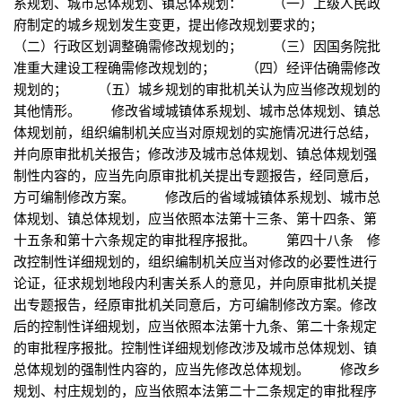
系规划、城市总体规划、镇总体规划： （一）上级人民政
府制定的城乡规划发生变更，提出修改规划要求的；
（二）行政区划调整确需修改规划的； （三）因国务院批
准重大建设工程确需修改规划的； （四）经评估确需修改
规划的； （五）城乡规划的审批机关认为应当修改规划的
其他情形。 修改省域城镇体系规划、城市总体规划、镇总
体规划前，组织编制机关应当对原规划的实施情况进行总结，
并向原审批机关报告；修改涉及城市总体规划、镇总体规划强
制性内容的，应当先向原审批机关提出专题报告，经同意后，
方可编制修改方案。 修改后的省域城镇体系规划、城市总
体规划、镇总体规划，应当依照本法第十三条、第十四条、第
十五条和第十六条规定的审批程序报批。 第四十八条 修
改控制性详细规划的，组织编制机关应当对修改的必要性进行
论证，征求规划地段内利害关系人的意见，并向原审批机关提
出专题报告，经原审批机关同意后，方可编制修改方案。修改
后的控制性详细规划，应当依照本法第十九条、第二十条规定
的审批程序报批。控制性详细规划修改涉及城市总体规划、镇
总体规划的强制性内容的，应当先修改总体规划。 修改乡
规划、村庄规划的，应当依照本法第二十二条规定的审批程序