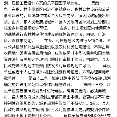
划、建设工程设计方案的总平面图予以公布。 第四十一
条 在乡、村庄规划区内进行乡镇企业、乡村公共设施和公益
事业建设的，建设单位或者个人应当向乡、镇人民政府提出申
请，由乡、镇人民政府报城市、县人民政府城乡规划主管部门
核发乡村建设规划许可证。 在乡、村庄规划区内使用原有
宅基地进行农村村民住宅建设的规划管理办法，由省、自治
区、直辖市制定。 在乡、村庄规划区内进行乡镇企业、乡
村公共设施和公益事业建设以及农村村民住宅建设，不得占用
农用地；确需占用农用地的，应当依照《中华人民共和国土地
管理法》有关规定办理农用地转用审批手续后，由城市、县人
民政府城乡规划主管部门核发乡村建设规划许可证。 建设
单位或者个人在取得乡村建设规划许可证后，方可办理用地审
批手续。 第四十二条 城乡规划主管部门不得在城乡规划
确定的建设用地范围以外作出规划许可。 第四十三条 建
设单位应当按照规划条件进行建设；确需变更的，必须向城
市、县人民政府城乡规划主管部门提出申请。变更内容不符合
控制性详细规划的，城乡规划主管部门不得批准。城市、县人
民政府城乡规划主管部门应当及时将依法变更后的规划条件通
报同级土地主管部门并公示。 建设单位应当及时将依法变