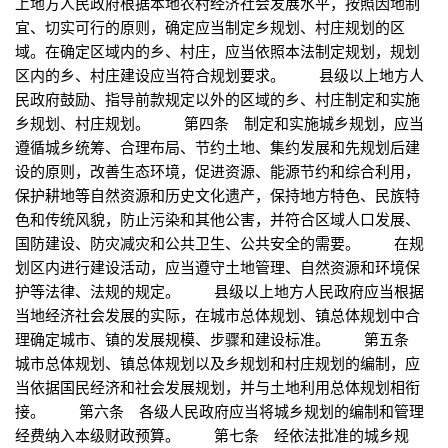
上地方人民政府根据本地农村经济社会发展水平，按照因地制
宜、切实可行的原则，确定应当制定乡规划、村庄规划的区
域。在确定区域内的乡、村庄，应当依照本法制定规划，规划
区内的乡、村庄建设应当符合规划要求。 县级以上地方人
民政府鼓励、指导前款规定以外的区域的乡、村庄制定和实施
乡规划、村庄规划。 第四条 制定和实施城乡规划，应当
遵循城乡统筹、合理布局、节约土地、集约发展和先规划后建
设的原则，改善生态环境，促进资源、能源节约和综合利用，
保护耕地等自然资源和历史文化遗产，保持地方特色、民族特
色和传统风貌，防止污染和其他公害，并符合区域人口发展、
国防建设、防灾减灾和公共卫生、公共安全的需要。 在规
划区内进行建设活动，应当遵守土地管理、自然资源和环境保
护等法律、法规的规定。 县级以上地方人民政府应当根据
当地经济社会发展的实际，在城市总体规划、镇总体规划中合
理确定城市、镇的发展规模、步骤和建设标准。 第五条
城市总体规划、镇总体规划以及乡规划和村庄规划的编制，应
当依据国民经济和社会发展规划，并与土地利用总体规划相衔
接。 第六条 各级人民政府应当将城乡规划的编制和管理
经费纳入本级财政预算。 第七条 经依法批准的城乡规