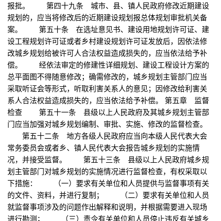
报批。 第四十九条 城市、县、镇人民政府修改近期建设
规划的，应当将修改后的近期建设规划报总体规划审批机关备
案。 第五十条 在选址意见书、建设用地规划许可证、建
设工程规划许可证或者乡村建设规划许可证发放后，因依法修
改城乡规划给被许可人合法权益造成损失的，应当依法给予补
偿。 经依法审定的修建性详细规划、建设工程设计方案的
总平面图不得随意修改；确需修改的，城乡规划主管部门应当
采取听证会等形式，听取利害关系人的意见；因修改给利害关
系人合法权益造成损失的，应当依法给予补偿。 第五章 监督
检查 第五十一条 县级以上人民政府及其城乡规划主管部
门应当加强对城乡规划编制、审批、实施、修改的监督检查。
第五十二条 地方各级人民政府应当向本级人民代表大会
常务委员会或者乡、镇人民代表大会报告城乡规划的实施情
况，并接受监督。 第五十三条 县级以上人民政府城乡规
划主管部门对城乡规划的实施情况进行监督检查，有权采取以
下措施： （一）要求有关单位和人员提供与监督事项有关
的文件、资料，并进行复制； （二）要求有关单位和人员
就监督事项涉及的问题作出解释和说明，并根据需要进入现场
进行勘测； （三）责令有关单位和人员停止违反有关城乡