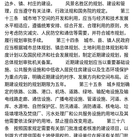
边乡、镇、村庄的建设。 风景名胜区的规划、建设和管
理，应当遵守有关法律、行政法规和国务院的规定。 第三
十三条 城市地下空间的开发和利用，应当与经济和技术发展
水平相适应，遵循统筹安排、综合开发、合理利用的原则，充
分考虑防灾减灾、人民防空和通信等需要，并符合城市规划，
履行规划审批手续。 第三十四条 城市、县、镇人民政府
应当根据城市总体规划、镇总体规划、土地利用总体规划和年
度计划以及国民经济和社会发展规划，制定近期建设规划，报
总体规划审批机关备案。 近期建设规划应当以重要基础设
施、公共服务设施和中低收入居民住房建设以及生态环境保护
为重点内容，明确近期建设的时序、发展方向和空间布局。近
期建设规划的规划期限为五年。 第三十五条 城乡规划确
定的铁路、公路、港口、机场、道路、绿地、输配电设施及输
电线路走廊、通信设施、广播电视设施、管道设施、河道、水
库、水源地、自然保护区、防汛通道、消防通道、核电站、垃
圾填埋场及焚烧厂、污水处理厂和公共服务设施的用地以及其
他需要依法保护的用地，禁止擅自改变用途。 第三十六
条 按照国家规定需要有关部门批准或者核准的建设项目，以
划拨方式提供国有土地使用权的，建设单位在报送有关部门批