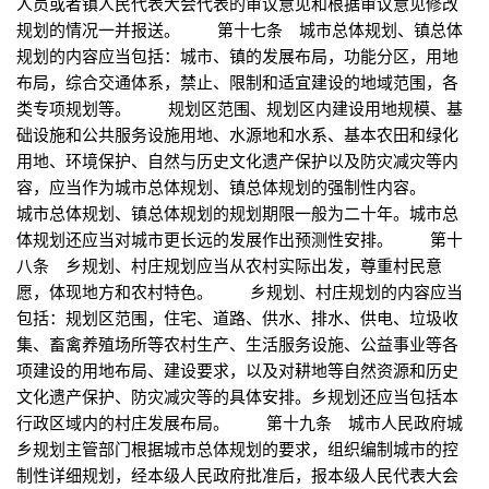
人员或者镇人民代表大会代表的审议意见和根据审议意见修改
规划的情况一并报送。 第十七条 城市总体规划、镇总体
规划的内容应当包括：城市、镇的发展布局，功能分区，用地
布局，综合交通体系，禁止、限制和适宜建设的地域范围，各
类专项规划等。 规划区范围、规划区内建设用地规模、基
础设施和公共服务设施用地、水源地和水系、基本农田和绿化
用地、环境保护、自然与历史文化遗产保护以及防灾减灾等内
容，应当作为城市总体规划、镇总体规划的强制性内容。
城市总体规划、镇总体规划的规划期限一般为二十年。城市总
体规划还应当对城市更长远的发展作出预测性安排。 第十
八条 乡规划、村庄规划应当从农村实际出发，尊重村民意
愿，体现地方和农村特色。 乡规划、村庄规划的内容应当
包括：规划区范围，住宅、道路、供水、排水、供电、垃圾收
集、畜禽养殖场所等农村生产、生活服务设施、公益事业等各
项建设的用地布局、建设要求，以及对耕地等自然资源和历史
文化遗产保护、防灾减灾等的具体安排。乡规划还应当包括本
行政区域内的村庄发展布局。 第十九条 城市人民政府城
乡规划主管部门根据城市总体规划的要求，组织编制城市的控
制性详细规划，经本级人民政府批准后，报本级人民代表大会