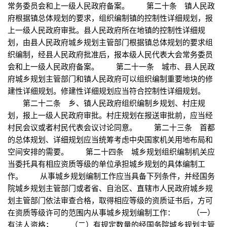
常务委员会和上一级人民政府备案。 第二十条 镇人民政
府根据镇总体规划的要求，组织编制镇的控制性详细规划，报
上一级人民政府审批。县人民政府所在地镇的控制性详细规
划，由县人民政府城乡规划主管部门根据镇总体规划的要求组
织编制，经县人民政府批准后，报本级人民代表大会常务委员
会和上一级人民政府备案。 第二十一条 城市、县人民政
府城乡规划主管部门和镇人民政府可以组织编制重要地块的修
建性详细规划。修建性详细规划应当符合控制性详细规划。
第二十二条 乡、镇人民政府组织编制乡规划、村庄规
划，报上一级人民政府审批。村庄规划在报送审批前，应当经
村民会议或者村民代表会议讨论同意。 第二十三条 首都
的总体规划、详细规划应当统筹考虑中央国家机关用地布局和
空间安排的需要。 第二十四条 城乡规划组织编制机关应
当委托具有相应资质等级的单位承担城乡规划的具体编制工
作。 从事城乡规划编制工作应当具备下列条件，并经国务
院城乡规划主管部门或者省、自治区、直辖市人民政府城乡规
划主管部门依法审查合格，取得相应等级的资质证书后，方可
在资质等级许可的范围内从事城乡规划编制工作： （一）
有法人资格； （二）有规定数量的经国务院城乡规划主管